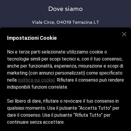
Dove siamo
Viale Circe, 04019 Terracina LT
Impostazioni Cookie
Telefono
Noi e terze parti selezionate utilizziamo cookie o
tecnologie simili per scopi tecnici e, con il tuo consenso,
+0773 1769044
anche per funzionalità, esperienza, misurazione e scopi di
marketing (con annunci personalizzati) come specificato
Seguici sui nostri social
nella
politica sui cookie
. Rifiutare il consenso può rendere
indisponibili funzioni correlate.
Facebook
Sei libero di dare, rifiutare o revocare il tuo consenso in
qualsiasi momento. Usa il pulsante “Accetta Tutto” per
Instagram
dare il consenso. Usa il pulsante “Rifiuta Tutto” per
continuare senza accettare.
© Copyright - Bagniomaria | Powered by
Spiagge.it